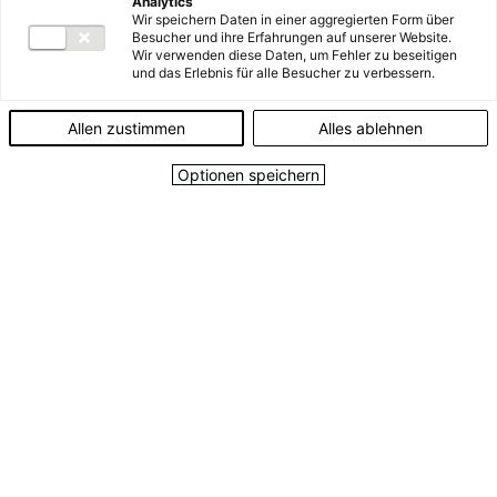
Analytics
Wir speichern Daten in einer aggregierten Form über
Seit 1892 gestalten wir die
Besucher und ihre Erfahrungen auf unserer Website.
Wir verwenden diese Daten, um Fehler zu beseitigen
Zukunft: mit Energie, Wasser,
und das Erlebnis für alle Besucher zu verbessern.
Umwelt und digitalen Services.
Verlässlich. Regional. Nachhaltig.
Allen zustimmen
Alles ablehnen
Mehr als 450.000 Kund:innen
Optionen speichern
vertrauen auf unsere Lösungen.
Mit 93 eigenen Kraftwerken, einem
30.000 Kilometer langen
Stromnetz und einer klaren
Verantwortung für kommende
Generationen sind wir mehr als ein
Versorger – wir sind Partner für
morgen.
Energie AG – Energie. Aber Gut.