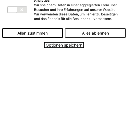
Analytics
Wir speichern Daten in einer aggregierten Form über
Die Energie AG Oberösterreich ist
Besucher und ihre Erfahrungen auf unserer Website.
Wir verwenden diese Daten, um Fehler zu beseitigen
ein regionaler Energie- und
und das Erlebnis für alle Besucher zu verbessern.
Dienstleistungskonzern (Strom,
Gas, Wärme, Wasser, Entsorgung,
Allen zustimmen
Alles ablehnen
digitale Services) mit hoher
Optionen speichern
Qualität und Zuverlässigkeit. Seit
1892 ist die Energie AG ein starker
Partner für Kundinnen und
Kunden, Mitarbeiter:innen und
Lieferant:innen.
Die Gesellschaften der
Energie AG