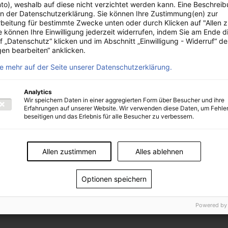
o), weshalb auf diese nicht verzichtet werden kann. Eine Beschrei
Ausschreibungsplattform
 in der Datenschutzerklärung. Sie können Ihre Zustimmung(en) zur
beitung für bestimmte Zwecke unten oder durch Klicken auf "Allen 
ie können Ihre Einwilligung jederzeit widerrufen, indem Sie am Ende d
f „Datenschutz“ klicken und im Abschnitt „Einwilligung - Widerruf“ d
gen bearbeiten“ anklicken.
ie mehr auf der Seite unserer Datenschutzerklärung.
Analytics
Wir speichern Daten in einer aggregierten Form über Besucher und ihre
Erfahrungen auf unserer Website. Wir verwenden diese Daten, um Fehle
tionen
beseitigen und das Erlebnis für alle Besucher zu verbessern.
Allen zustimmen
Alles ablehnen
Services und Digital Solutions GmbH:
Optionen speichern
Powered by