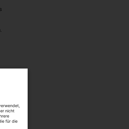
s
n.
verwendet,
er nicht
ons
hrere
ie für die