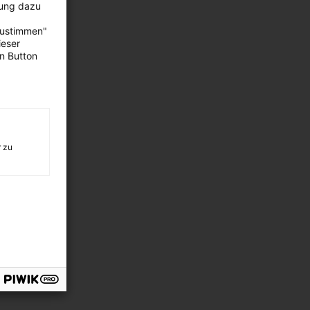
bung dazu
zustimmen"
ieser
en Button
r zu