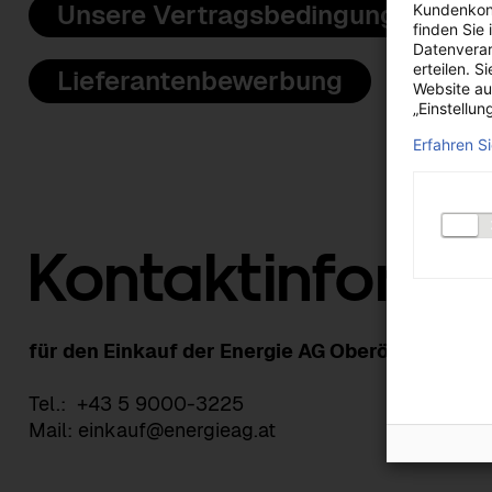
Kundenkont
Unsere Vertragsbedingungen
finden Sie
Datenverar
erteilen. S
Lieferantenbewerbung
Website au
„Einstellun
Erfahren S
Kontaktinforma
für den Einkauf der Energie AG Oberösterreich 
Tel.: +43 5 9000-3225
Mail: einkauf@energieag.at