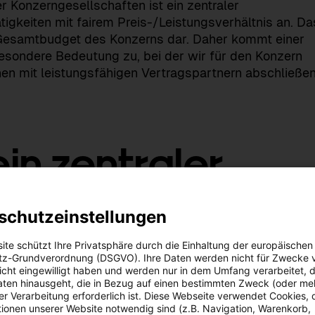
r Konzerngesellschaften ist ein zentraler
tigkeiten mit fairem Preis-/Leistungsverhältnis an. Da
m Gesamtbudget des Konzerns dar. Daher kommt einer
besondere Bedeutung zu, bei der wir für den Konzern
en mit leistungsfähigen Vertragspartnern abschließe
ein zentraler
sbereich
schutzeinstellungen
ite schützt Ihre Privatsphäre durch die Einhaltung der europäischen
mit der Energie AG Oberösterreich interessiert sind,
z-Grundverordnung (DSGVO). Ihre Daten werden nicht für Zwecke 
 nicht eingewilligt haben und werden nur in dem Umfang verarbeitet, d
Energie AG Oberösterreich Services und Digital Soluti
aten hinausgeht, die in Bezug auf einen bestimmten Zweck (oder me
r Verarbeitung erforderlich ist. Diese Webseite verwendet Cookies, d
ionen unserer Website notwendig sind (z.B. Navigation, Warenkorb,