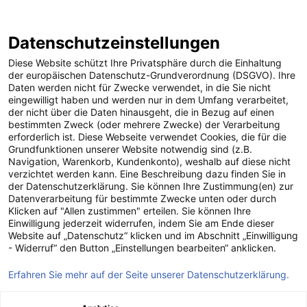
Datenschutzeinstellungen
Diese Website schützt Ihre Privatsphäre durch die Einhaltung
Unsere
der europäischen Datenschutz-Grundverordnung (DSGVO). Ihre
Daten werden nicht für Zwecke verwendet, in die Sie nicht
eingewilligt haben und werden nur in dem Umfang verarbeitet,
Vertragsbedingu
der nicht über die Daten hinausgeht, die in Bezug auf einen
bestimmten Zweck (oder mehrere Zwecke) der Verarbeitung
erforderlich ist. Diese Webseite verwendet Cookies, die für die
Grundfunktionen unserer Website notwendig sind (z.B.
Navigation, Warenkorb, Kundenkonto), weshalb auf diese nicht
verzichtet werden kann. Eine Beschreibung dazu finden Sie in
Ein faires Miteinander mit Kunden und Lieferanten ist
der Datenschutzerklärung. Sie können Ihre Zustimmung(en) zur
uns ein zentrales Anliegen. Zu Ihrer umfassenden
Datenverarbeitung für bestimmte Zwecke unten oder durch
Information stellen wir die Allgemeinen
Klicken auf "Allen zustimmen" erteilen. Sie können Ihre
Geschäftsbedingungen für unsere Leistungen sowie die
Einwilligung jederzeit widerrufen, indem Sie am Ende dieser
Vertragsbedingungen für unsere Lieferanten zum
Website auf „Datenschutz“ klicken und im Abschnitt „Einwilligung
- Widerruf“ den Button „Einstellungen bearbeiten“ anklicken.
Download zur Verfügung.
Erfahren Sie mehr auf der Seite unserer Datenschutzerklärung.