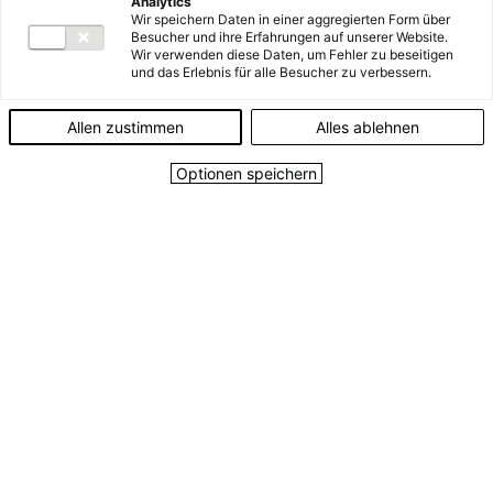
Allgemeine
Analytics
Wir speichern Daten in einer aggregierten Form über
Besucher und ihre Erfahrungen auf unserer Website.
Geschäftsbedingungen
Wir verwenden diese Daten, um Fehler zu beseitigen
und das Erlebnis für alle Besucher zu verbessern.
Hier finden Sie die Allgemeinen Geschäftsbedingungen
Allen zustimmen
Alles ablehnen
der Energie AG Oberösterreich und ihrer
Tochterunternehmen:
Optionen speichern
Allgemeine Lieferbedingungen für Stromkunden
Allgemeine Geschäftsbedingungen für
Erdgaskunden
Allgemeine Geschäftsbedingungen Fiber- Internet
Allgemeine Geschäftsbedingungen für
Wärmelieferungen
Allgemeine Geschäftsbedingungen für die
Versorgung mit Fernwärme
Allgemeine Geschäftsbedingungen der Energie AG
Umwelt Service GmbH